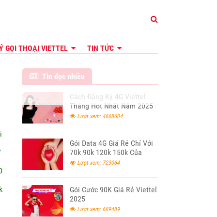
Ý GỌI THOẠI VIETTEL
TIN TỨC
Tin đọc nhiều
Cách Đăng Ký 4G Viettel
Tháng Hot Nhất Năm 2025
Lượt xem: 4668604
i
Gói Data 4G Giá Rẻ Chỉ Với
/
70k 90k 120k 150k Của
Viettel 2024
Lượt xem: 723064
0
k
Gói Cước 90K Giá Rẻ Viettel
2025
Lượt xem: 689489