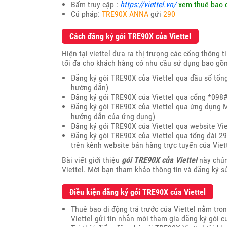
Bấm truy cập :
https://viettel.vn/
xem thuê bao 
Cú pháp:
TRE90X ANNA
gửi
290
Cách đăng ký gói TRE90X của Viettel
Hiện tại viettel đưa ra thị trượng các cổng thông t
tối đa cho khách hàng có nhu cầu sử dụng bao gồ
Đăng ký gói TRE90X của Viettel qua đầu số tổng
hướng dẫn)
Đăng ký gói TRE90X của Viettel qua cổng *098
Đăng ký gói TRE90X của Viettel qua ứng dụng My
hướng dẫn của ứng dụng)
Đăng ký gói TRE90X của Viettel qua website Vi
Đăng ký gói TRE90X của Viettel qua tổng đài 29
trên kênh website bán hàng trực tuyến của Viet
Bài viết giới thiệu
gói TRE90X của Viettel
này chún
Viettel. Mời bạn tham khảo thông tin và đăng ký 
Điều kiện đăng ký gói TRE90X của Viettel
Thuê bao di động trả trước của Viettel nằm tro
Viettel gửi tin nhắn mời tham gia đăng ký gói c