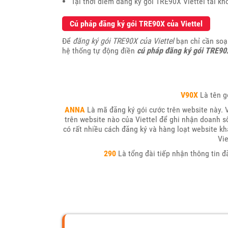
Tại thời điểm đăng ký gói TRE90X Viettel tài k
Cú pháp đăng ký gói TRE90X của Viettel
Để
đăng ký gói TRE90X của Viettel
bạn chỉ cần soạ
hệ thống tự động điền
cú pháp đăng ký gói TRE90X
V90X
Là tên g
ANNA
Là mã đăng ký gói cước trên website này. 
trên website nào của Viettel để ghi nhận doanh s
có rất nhiều cách đăng ký và hàng loạt website kh
Vie
290
Là tổng đài tiếp nhận thông tin đă