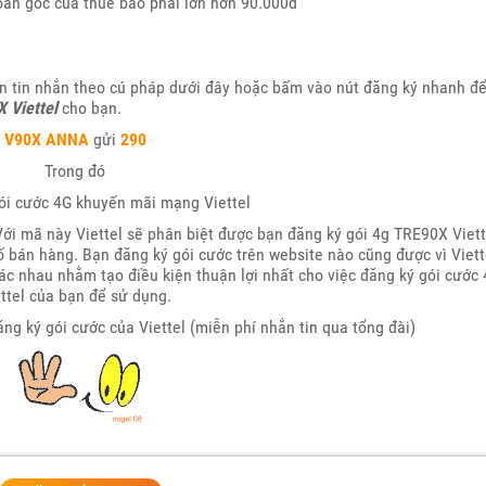
hoản gốc của thuê bao phải lớn hơn 90.000đ
n tin nhắn theo cú pháp dưới đây hoặc bấm vào nút đăng ký nhanh đ
 Viettel
cho bạn.
V90X
ANNA
gửi
290
Trong đó
ói cước 4G khuyến mãi mạng Viettel
Với mã này Viettel sẽ phân biệt được bạn đăng ký gói 4g TRE90X Viett
ố bán hàng. Bạn đăng ký gói cước trên website nào cũng được vì Viett
ác nhau nhằm tạo điều kiện thuận lợi nhất cho việc đăng ký gói cước
ttel của bạn để sử dụng.
ng ký gói cước của Viettel (miễn phí nhắn tin qua tổng đài)