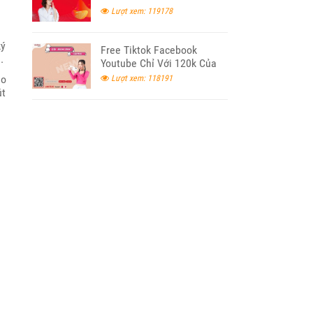
Lượt xem: 119178
ký
Free Tiktok Facebook
.
Youtube Chỉ Với 120k Của
Viettel
ao
Lượt xem: 118191
út