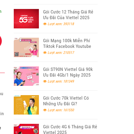
n
Gói Cước 12 Tháng Giá Rẻ
Ưu Đãi Của Viettel 2025
Lượt xem: 393118
Gói Mạng 100k Miễn Phí
Tiktok Facebook Youtube
Viettel
Lượt xem: 210517
Gói ST90N Viettel Giá 90k
Ưu Đãi 4Gb/1 Ngày 2025
Lượt xem: 181349
hu
Gói Cước 70k Viettel Có
Những Ưu Đãi Gì?
Lượt xem: 161550
in
Gói Cước 4G 6 Tháng Giá Rẻ
n
Viettel 2025