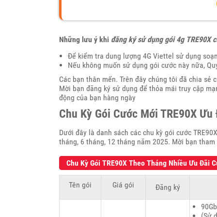
Những lưu ý khi
đăng ký sử dụng gói 4g TRE90X củ
Để kiểm tra dung lượng 4G Viettel sử dụng soạ
Nếu không muốn sử dụng gói cước này nữa, Qu
Các bạn thân mến. Trên đây chúng tôi đã chia sẻ 
Mời bạn đăng ký sử dụng để thỏa mái truy cập mạng
động của bạn hàng ngày
Chu Kỳ Gói Cước Mới TRE90X Ưu Đ
Dưới đây là danh sách các chu kỳ gói cước TRE90X 
tháng, 6 tháng, 12 tháng năm 2025. Mời bạn tham 
Chu Kỳ Gói TRE90X Theo Tháng Nhiều Ưu Đãi Củ
Tên gói
Giá gói
Đăng ký
90Gb
(Sử 