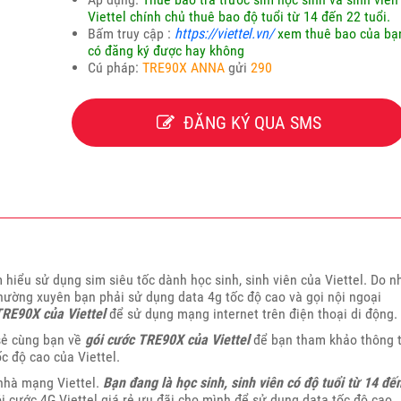
Viettel chính chủ thuê bao độ tuổi từ 14 đến 22 tuổi.
Bấm truy cập :
https://viettel.vn/
xem thuê bao của bạ
có đăng ký được hay không
Cú pháp:
TRE90X ANNA
gửi
290
ĐĂNG KÝ QUA SMS
 hiểu sử dụng sim siêu tốc dành học sinh, sinh viên của Viettel. Do n
 thường xuyên bạn phải sử dụng data 4g tốc độ cao và gọi nội ngoại
TRE90X của Viettel
để sử dụng mạng internet trên điện thoại di động.
 sẻ cùng bạn về
gói cước TRE90X của Viettel
để bạn tham khảo thông t
c độ cao của Viettel.
nhà mạng Viettel.
Bạn đang là học sinh, sinh viên có độ tuổi từ 14 đế
 cước 4G Viettel giá rẻ ưu đãi cho mình để sử dụng data tốc độ cao