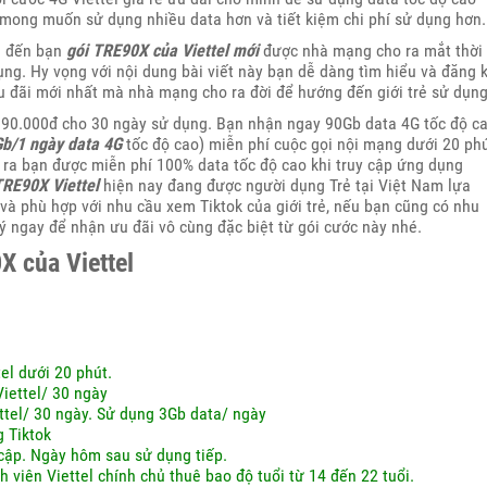
i mong muốn sử dụng nhiều data hơn và tiết kiệm chi phí sử dụng hơn.
ệu đến bạn
gói TRE90X của Viettel mới
được nhà mạng cho ra mắt thời
ụng. Hy vọng với nội dung bài viết này bạn dễ dàng tìm hiểu và đăng 
ưu đãi mới nhất mà nhà mạng cho ra đời để hướng đến giới trẻ sử dụng
à 90.000đ cho 30 ngày sử dụng. Bạn nhận ngay 90Gb data 4G tốc độ c
b/1 ngày data 4G
tốc độ cao) miễn phí cuộc gọi nội mạng dưới 20 ph
i ra bạn được miễn phí 100% data tốc độ cao khi truy cập ứng dụng
TRE90X Viettel
hiện nay đang được người dụng Trẻ tại Việt Nam lựa
và phù hợp với nhu cầu xem Tiktok của giới trẻ, nếu bạn cũng có nhu
ý ngay để nhận ưu đãi vô cùng đặc biệt từ gói cước này nhé.
X của Viettel
el dưới 20 phút.
iettel/ 30 ngày
ttel/ 30 ngày. Sử dụng 3Gb data/ ngày
 Tiktok
cập. Ngày hôm sau sử dụng tiếp.
h viên Viettel chính chủ thuê bao độ tuổi từ 14 đến 22 tuổi.