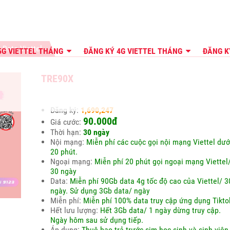
 Data Viettel
5G VIETTEL THÁNG
ĐĂNG KÝ 4G VIETTEL THÁNG
ĐĂNG K
TRE90X
Đăng ký:
1,690,247
90.000đ
Giá cước:
Thời hạn:
30 ngày
Nội mạng:
Miễn phí các cuộc gọi nội mạng Viettel dướ
20 phút.
Ngoại mạng:
Miễn phí 20 phút gọi ngoại mạng Viettel
30 ngày
Data:
Miễn phí 90Gb data 4g tốc độ cao của Viettel/ 3
ngày. Sử dụng 3Gb data/ ngày
Miễn phí:
Miễn phí 100% data truy cập ứng dụng Tikto
Hết lưu lượng:
Hết 3Gb data/ 1 ngày dừng truy cập.
Ngày hôm sau sử dụng tiếp.
Áp dụng:
Thuê bao trả trước sim học sinh và sinh viên