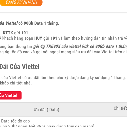
ĐĂNG KÝ NHANH
a Viettel
có 90Gb Data 1 tháng.
n:
KTTK
gửi
191
ý khách hàng soạn
HUY
gửi
191
và làm theo hướng dẫn tin nhắn trả v
cùng bạn thông tin
gói 4g TRE90X của viettel 90k có 90Gb data 1 thán
 4g tốc độ cao và gọi nội ngoại mạng siêu ưu đãi của Viettel trên di
ãi Của Viettel
của Viettel có ưu đãi lớn theo chu kỳ được đăng ký sử dụng 1 tháng,
khảo chi tiết nhé.
a Viettel
Chi tiết
Ưu đãi ( Data)
 Data tốc độ cao
dụng 3Gb/ ngày. Hết 3Gb/ ngày dừng truy cập mạng)