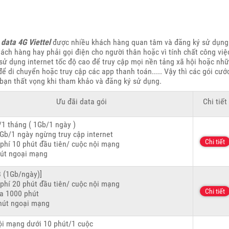
 data 4G Viettel
được nhiều khách hàng quan tâm và đăng ký sử dụng
hách hàng hay phải gọi điện cho người thân hoặc vì tính chất công việ
sử dụng internet tốc độ cao để truy cập mọi nền tảng xã hội hoặc nh
di chuyển hoặc truy cập các app thanh toán..... Vậy thì các gói cướ
bạn thất vọng khi tham khảo và đăng ký sử dụng.
Ưu đãi data gói
Chi tiết
1 tháng ( 1Gb/1 ngày )
Gb/1 ngày ngừng truy cập internet
Chi tiết
phí 10 phút đầu tiên/ cuộc nội mạng
út ngoại mạng
 (1Gb/ngày)]
phí 20 phút đầu tiên/ cuộc nội mạng
Chi tiết
a 1000 phút
hút ngoại mạng
ội mạng dưới 10 phút/1 cuộc