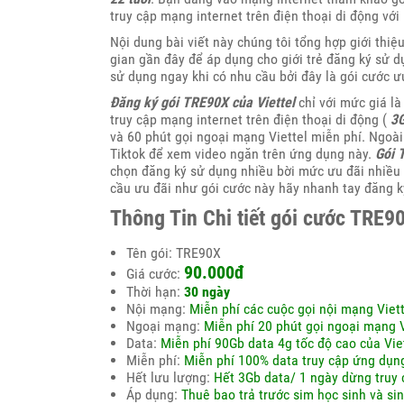
truy cập mạng internet trên điện thoại di động vớ
Nội dung bài viết này chúng tôi tổng hợp giới thi
gian gần đây để áp dụng cho giới trẻ đăng ký sử d
sử dụng ngay khi có nhu cầu bởi đây là gói cước 
Đăng ký gói TRE90X của Viettel
chỉ với mức giá l
truy cập mạng internet trên điện thoại di động (
3G
và 60 phút gọi ngoại mạng Viettel miễn phí. Ngoà
Tiktok để xem video ngăn trên ứng dụng này.
Gói 
chọn đăng ký sử dụng nhiều bời mức ưu đãi nhiều 
cầu ưu đãi như gói cước này hãy nhanh tay đăng k
Thông Tin Chi tiết gói cước TRE90
Tên gói: TRE90X
90.000đ
Giá cước:
Thời hạn:
30 ngày
Nội mạng:
Miễn phí các cuộc gọi nội mạng Viett
Ngoại mạng:
Miễn phí 20 phút gọi ngoại mạng V
Data:
Miễn phí 90Gb data 4g tốc độ cao của Vie
Miễn phí:
Miễn phí 100% data truy cập ứng dụng
Hết lưu lượng:
Hết 3Gb data/ 1 ngày dừng truy 
Áp dụng:
Thuê bao trả trước sim học sinh và sin