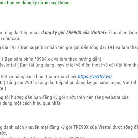
của bạn có đăng ký được hay không
in tổng đài tiếp nhận
đăng ký gói TRE90X của Viettel
để tạo điều kiện
m như sau.
 đài 191 ( Bạn soạn tin nhắn tên gói gửi đến tổng đài 191 và làm the
# ( Bạn bấm phím *098# ok và làm theo hướng dẫn)
viettel ( Bạn tải ứng dụng ,myviettel về điện thoại và cài đặt làm th
ettel.vn bằng cách bấm tham khảo Link
https://viettel.vn/
0 ( Tổng đài 290 là tổng đài tiếp nhận đăng ký gói cước mạng Viettel
tel)
g tôi hướng dẫn bạn đăng ký gói cước trên nền tảng website của
sử dụng một cách hiệu quả nhất.
ng danh sách khuyến mại đăng ký gói TRE90X của Viettel được tổng đ
ước.