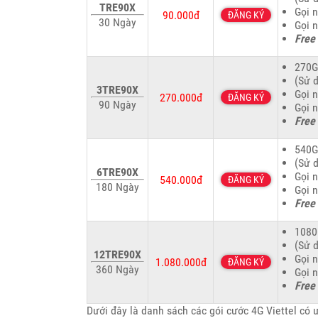
TRE90X
Gọi 
90.000đ
ĐĂNG KÝ
30 Ngày
Gọi 
Free
270G
(Sử 
3TRE90X
Gọi 
270.000đ
ĐĂNG KÝ
90 Ngày
Gọi 
Free
540G
(Sử 
6TRE90X
Gọi 
540.000đ
ĐĂNG KÝ
180 Ngày
Gọi 
Free
1080
(Sử 
12TRE90X
Gọi 
1.080.000đ
ĐĂNG KÝ
360 Ngày
Gọi 
Free
Dưới đây là danh sách các gói cước 4G Viettel có