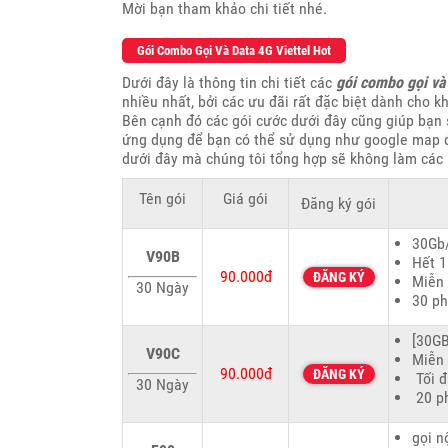
Mời bạn tham khảo chi tiết nhé.
Gói Combo Gọi Và Data 4G Viettel Hot
Dưới đây là thông tin chi tiết các
gói combo gọi và
nhiều nhất, bởi các ưu đãi rất đặc biệt dành cho k
Bên cạnh đó các gói cước dưới đây cũng giúp bạn 
ứng dụng để bạn có thể sử dụng như google map để 
dưới đây mà chúng tôi tổng hợp sẽ không làm các 
Tên gói
Giá gói
Đăng ký gói
30Gb/
V90B
Hết 1
90.000đ
ĐĂNG KÝ
Miễn 
30 Ngày
30 ph
[30GB
V90C
Miễn 
90.000đ
ĐĂNG KÝ
Tối đ
30 Ngày
20 p
gọi n