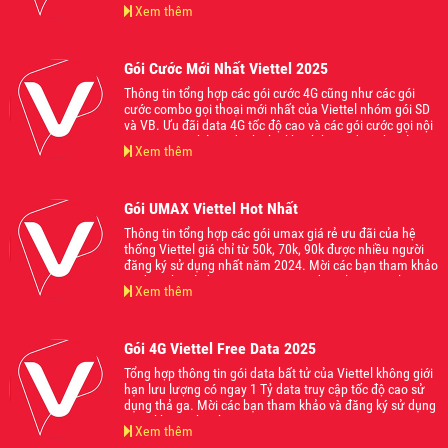
bên cạnh đó còn áp dụng gọi nội mạng và liên mạng
Xem thêm
Viettel kết hợp data 4G từ 1Gb cho đến 1.5Gb sử dụng
trong ngày. Mời các bạn tham khảo và đăng ký sử dụng
khi thấy phù hợp với nhu cầu của mình nhé.
Gói Cước Mới Nhất Viettel 2025
Thông tin tổng hợp các gói cước 4G cũng như các gói
cước combo gọi thoại mới nhất của Viettel nhóm gói SD
và VB. Ưu đãi data 4G tốc độ cao và các gói cước gọi nội
ngoại mạng thả ga dành cho khách hàng đăng ký sử
Xem thêm
dụng, phù hợp với mọi nhu cầu và lứa tuổi, giá cực mềm
từ 70k, 90k, 120k, 150k, 200k... Mời các bạn tham khảo
và đăng ký sử dụng khi thấy phù hợp nhé
Gói UMAX Viettel Hot Nhất
Thông tin tổng hợp các gói umax giá rẻ ưu đãi của hệ
thống Viettel giá chỉ từ 50k, 70k, 90k được nhiều người
đăng ký sử dụng nhất năm 2024. Mời các bạn tham khảo
và đăng ký sử dụng ngay gói cước đang làm mưa làm gió
Xem thêm
trên thị trường hiện nay nhé.
Gói 4G Viettel Free Data 2025
Tổng hợp thông tin gói data bất tử của Viettel không giới
hạn lưu lượng có ngay 1 Tỷ data truy cập tốc độ cao sử
dụng thả ga. Mời các bạn tham khảo và đăng ký sử dụng
ngay khi có nhu cầu.
Xem thêm