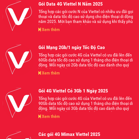
Gói Data 4G Viettel N Năm 2025
Tổng hợp các gói cước N của Viettel có nhiều ưu đãi gọi
thoại và data tốc độ cao sử dụng cho điện thoại di động
năm 2025. Mời bạn tham khảo và sử dụng khi thấy phù
hợp với nhu cầu của mình nhé
Xem thêm
Gói Mạng 2Gb/1 ngày Tốc Độ Cao
Tổng hợp các gói cước 4G của Viettel có ưu đãi lên đến
60Gb data tốc độ cao sử dụng 1 tháng cho điện thoại di
động. Mỗi ngày có 2Gb data tốc độ cao dành cho quý
khách hàng thoải mái lướt web chơi game hoặc truy cập
Xem thêm
các nền tảng ứng dụng mạng xã hội hot nhất hiện nay
mà không lo bị giật lag. Mời các bạn tham khảo và đăng
ký sử dụng khi thấy phù hợp với nhu cầu của mình nhé
Gói 4G Viettel Có 3Gb 1 Ngày 2025
Tổng hợp các gói cước 4G của Viettel có ưu đãi lên đến
90Gb data tốc độ cao sử dụng 1 tháng cho điện thoại di
động. Mỗi ngày có 3Gb data tốc độ cao dành cho quý
khách hàng thoải mái lướt web chơi game hoặc truy cập
Xem thêm
các nền tảng ứng dụng mạng xã hội hot nhất hiện nay
mà không lo bị giật lag. Mời các bạn tham khảo và đăng
ký sử dụng khi thấy phù hợp với nhu cầu của mình nhé
Các gói 4G Mimax Viettel 2025