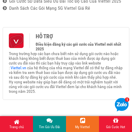
Gói Cước SD Data Siêu Ưu Đãi Tốc Độ Cao Của Viettel 2025
Danh Sách Các Gói Mạng 5G Viettel Giá Rẻ
HỖ TRỢ
Điều kiện đăng ký các gói cước của Viettel mới nhất
2025
Trong trường hợp các bạn chưa biết nên sử dụng gói cước nào hoặc
khách hàng không biết được thuê bao của mình được áp dụng gói
cước ưu đãi nào thì các bạn hãy truy cập vào link website
:
Viettel.vn
của hệ thống của nhà mạng Viettel để có thể tự đăng nhập
và kiểm tra xem thuê bao của bạn được áp dụng gói cước ưu đãi nào
và sau đó tự đăng ký gói cước của mình khi cảm thấy phù hợp nhé.
Hy vọng website này giúp bạn dễ dàng có một trải nghiệm tuyệt vời
cùng với các gói cước ưu đãi Viettel đem lại cho khách hàng của mình
trong năm 2025.
Trang chủ
Tìm Gói Ưu Đãi
My Viettel
Gói Cước Hot