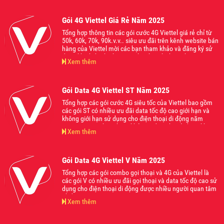
Gói 4G Viettel Giá Rẻ Năm 2025
Tổng hợp thông tin các gói cước 4G Viettel giá rẻ chỉ từ
50k, 60k, 70k, 90k.v.v.. siêu ưu đãi trên kênh website bán
hàng của Viettel mời các bạn tham khảo và đăng ký sử
dụng khi thấy phù hợp với nhu cầu của bạn nhé.
Xem thêm
Gói Data 4G Viettel ST Năm 2025
Tổng hợp các gói cước 4G siêu tốc của Viettel bao gồm
các gói ST có nhiều ưu đãi data tốc độ cao giới hạn và
không giới hạn sử dụng cho điện thoại di động năm
2025. Mời các bạn tham khảo và đăng ký sử dụng khi
Xem thêm
thấy phù hợp với nhu cầu của mình nhé.
Gói Data 4G Viettel V Năm 2025
Tổng hợp các gói combo gọi thoại và 4G của Viettel là
các gói V có nhiều ưu đãi gọi thoại và data tốc độ cao sử
dụng cho điện thoại di động được nhiều người quan tâm
nhất năm 2025.
Xem thêm