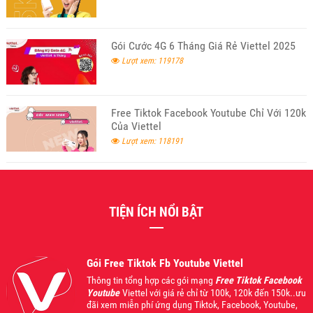
Gói Cước 4G 6 Tháng Giá Rẻ Viettel 2025
Lượt xem: 119178
Free Tiktok Facebook Youtube Chỉ Với 120k
Của Viettel
Lượt xem: 118191
TIỆN ÍCH NỔI BẬT
Gói Free Tiktok Fb Youtube Viettel
Thông tin tổng hợp các gói mạng
Free Tiktok Facebook
Youtube
Viettel với giá rẻ chỉ từ 100k, 120k đến 150k..ưu
đãi xem miễn phí ứng dụng Tiktok, Facebook, Youtube,