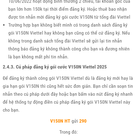
10/06/2022 hoạt động bình thường 2 chiều, tài khoản gốc của
bạn lớn hơn 150k tại thời điểm đăng ký. Hoặc thuê bao nhận
được tin nhắn mời đăng ký gói cước V150N từ tổng đài Viettel
Trường hợp bạn không biết mình có trong danh sách đăng ký
gói V150N Viettel hay không bạn cũng có thể cứ đăng ký. Nếu
không trong danh sách tổng đài Viettel sẽ gửi lại tin nhắn
thông báo đăng ký không thành công cho bạn và đương nhiên
là bạn không mất phí tin nhắn.
2.4.3. Cú pháp đăng ký gói cước V150N Viettel 2025
Để đăng ký thành công gói V150N Viettel dù là đăng ký mới hay là
gia hạn gói V150N thì cũng hết sức đơn giản. Bạn chỉ cần soạn tin
nhắn theo cú pháp dưới đây hoặc bạn bấm vào nút đăng ký nhanh
để hệ thống tự động điền cú pháp đăng ký gói V150N Viettel này
cho bạn.
V150N
HT
gửi
290
Trong đó: