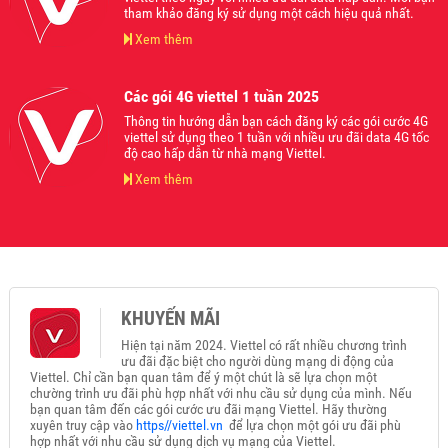
tham khảo đăng ký sử dụng một cách hiệu quả nhất.
Xem thêm
Các gói 4G viettel 1 tuần 2025
Thông tin hướng dẫn bạn cách đăng ký các gói cước 4G
viettel sử dụng theo 1 tuần với nhiều ưu đãi data 4G tốc
độ cao hấp dẫn từ nhà mạng Viettel.
Xem thêm
KHUYẾN MÃI
Hiện tại năm 2024. Viettel có rất nhiều chương trình
ưu đãi đặc biệt cho người dùng mạng di động của
Viettel. Chỉ cần bạn quan tâm để ý một chút là sẽ lựa chọn một
chường trình ưu đãi phù hợp nhất với nhu cầu sử dụng của mình. Nếu
bạn quan tâm đến các gói cước ưu đãi mạng Viettel. Hãy thường
xuyên truy cập vào
https//viettel.vn
để lựa chọn một gói ưu đãi phù
hợp nhất với nhu cầu sử dụng dịch vụ mạng của Viettel.