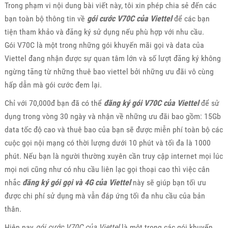
Trong phạm vi nội dung bài viết này, tôi xin phép chia sẻ đến các
bạn toàn bộ thông tin về
gói cước V70C của Viettel
để các bạn
tiện tham khảo và đăng ký sử dụng nếu phù hợp với nhu cầu.
Gói V70C là một trong những gói khuyến mãi gọi và data của
Viettel đang nhận được sự quan tâm lớn và số lượt đăng ký không
ngừng tăng từ những thuê bao viettel bởi những ưu đãi vô cùng
hấp dẫn mà gói cước đem lại.
Chỉ với 70,000đ bạn đã có thể
đăng ký gói V70C của Viettel
để sử
dụng trong vòng 30 ngày và nhận về những ưu đãi bao gồm: 15Gb
data tốc độ cao và thuê bao của bạn sẽ được miễn phí toàn bộ các
cuộc gọi nội mạng có thời lượng dưới 10 phút và tối đa là 1000
phút. Nếu bạn là người thường xuyên cần truy cập internet mọi lúc
mọi nơi cũng như có nhu cầu liên lạc gọi thoại cao thì việc cân
nhắc
đăng ký gói gọi và 4G của Viettel
này sẽ giúp bạn tối ưu
được chi phí sử dụng mà vẫn đáp ứng tối đa nhu cầu của bản
thân.
Hiện nay
gói cước V70C của Viettel
là một trong các gói khuyến