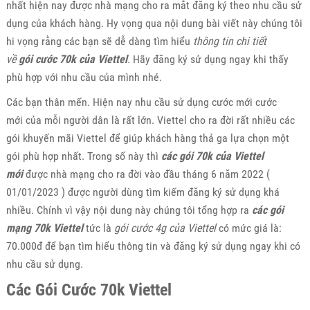
nhất hiện nay được nhà mạng cho ra mắt đăng ký theo nhu cầu sử
dụng của khách hàng. Hy vọng qua nội dung bài viết này chúng tôi
hi vọng rằng các bạn sẽ dễ dàng tìm hiểu
thông tin chi tiết
về
gói cước 70k của Viettel
.
Hãy đăng ký sử dụng ngay khi thấy
phù hợp với nhu cầu của mình nhé.
Các bạn thân mến. Hiện nay nhu cầu sử dụng cước mới cước
mới của mỗi người dân là rất lớn. Viettel cho ra đời rất nhiều các
gói khuyến mãi Viettel để giúp khách hàng thả ga lựa chọn một
gói phù hợp nhất. Trong số này thì
các gói 70k của Viettel
mới
được nhà mạng cho ra đời vào đầu tháng 6 năm 2022 (
01/01/2023 ) được người dùng tìm kiếm đăng ký sử dụng khá
nhiều. Chính vì vậy nội dung này chúng tôi tổng hợp ra
các gói
mạng 70k Viettel
tức là
gói cước 4g của Viettel
có mức giá là:
70.000đ để bạn tìm hiểu thông tin và đăng ký sử dụng ngay khi có
nhu cầu sử dụng.
Các Gói Cước 70k Viettel