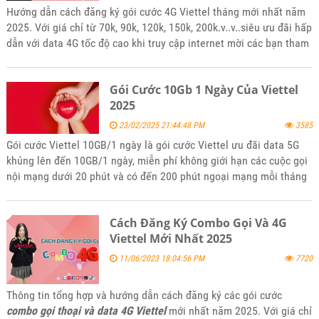
Hướng dẫn cách đăng ký gói cước 4G Viettel tháng mới nhất năm
2025. Với giá chỉ từ 70k, 90k, 120k, 150k, 200k.v..v..siêu ưu đãi hấp
dẫn với data 4G tốc độ cao khi truy cập internet mời các bạn tham
khảo và đăng ký sử dụng khi thấy phù hợp với nhu cầu của mình.
Gói Cước 10Gb 1 Ngày Của Viettel
2025
23/02/2025 21:44:48 PM
3585
Gói cước Viettel 10GB/1 ngày là gói cước Viettel ưu đãi data 5G
khủng lên đến 10GB/1 ngày, miễn phí không giới hạn các cuộc gọi
nội mạng dưới 20 phút và có đến 200 phút ngoại mạng mỗi tháng
với giá rẻ nhiều ưu đãi. Để đăng ký gói 10Gb/1 ngày của Viettel
hãy tham khảo bài viết tin tức của kênh website bán hàng
Cách Đăng Ký Combo Gọi Và 4G
5gsimviettel.com.
Viettel Mới Nhất 2025
11/06/2023 18:04:56 PM
7720
Thông tin tổng hợp và hướng dẫn cách đăng ký các gói cước
combo gọi thoại và data 4G Viettel
mới nhất năm 2025. Với giá chỉ