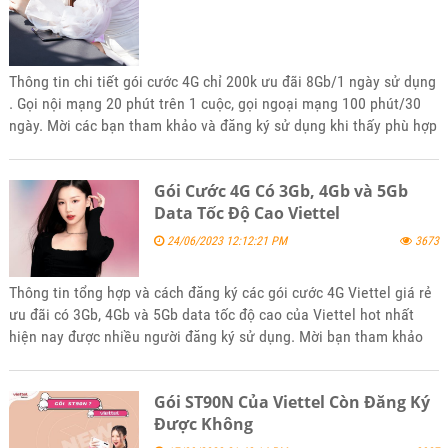
Thông tin chi tiết gói cước 4G chỉ 200k ưu đãi 8Gb/1 ngày sử dụng
. Gọi nội mạng 20 phút trên 1 cuộc, gọi ngoại mạng 100 phút/30
ngày. Mời các bạn tham khảo và đăng ký sử dụng khi thấy phù hợp
nhu cầu của mình nhé
Gói Cước 4G Có 3Gb, 4Gb và 5Gb
Data Tốc Độ Cao Viettel
24/06/2023 12:12:21 PM
3673
Thông tin tổng hợp và cách đăng ký các gói cước 4G Viettel giá rẻ
ưu đãi có 3Gb, 4Gb và 5Gb data tốc độ cao của Viettel hot nhất
hiện nay được nhiều người đăng ký sử dụng. Mời bạn tham khảo
và đăng ký sử dụng khi phù hợp với nhu cầu sử dụng của mình
Gói ST90N Của Viettel Còn Đăng Ký
Được Không