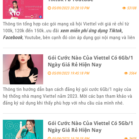
05/09/2023 20:28:10 PM
53108
Thông tin tổng hợp các gói mạng xã hội Viettel với giá rẻ chỉ từ
100k, 120k đến 150k..ưu đãi
xem miễn phí ứng dụng Tiktok,
Facebook
, Youtube, bên cạnh đó còn áp dụng gọi nội mạng và liên
mạng Viettel kết hợp data 4G từ 1Gb cho đến 1.5Gb sử dụng trong
ngày. Mời các bạn tham khảo và đăng ký sử dụng khi thấy phù hợp
Gói Cước Nào Của Viettel Có 6Gb/1
với nhu cầu của mình nhé.
Ngày Giá Rẻ Hiện Nay
05/09/2023 19:45:18 PM
3564
Thông tin hướng dẫn bạn cách đăng ký gói cước 6Gb/1 ngày của
hệ thống nhà mạng Viettel năm 2023. Mời các bạn tham khảo và
đăng ký sử dụng khi thấy phù hợp với nhu cầu của mình nhé.
Gói Cước Nào Của Viettel Có 5Gb/1
Ngày Giá Rẻ Hiện Nay
05/09/2023 19:29:35 PM
3605