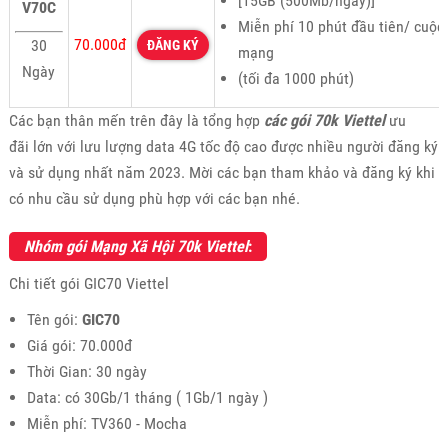
[15GB (500Mb/ngày)]
V70C
Miễn phí 10 phút đầu tiên/ cuộc
70.000đ
30
ĐĂNG KÝ
mạng
Ngày
(tối đa 1000 phút)
Các bạn thân mến trên đây là tổng hợp
các gói 70k Viettel
ưu
đãi lớn với lưu lượng data 4G tốc độ cao được nhiều người đăng ký
và sử dụng nhất năm 2023. Mời các bạn tham khảo và đăng ký khi
có nhu cầu sử dụng phù hợp với các bạn nhé.
Nhóm gói Mạng Xã Hội 70k Viettel
:
Chi tiết gói GIC70 Viettel
Tên gói:
GIC70
Giá gói: 70.000đ
Thời Gian: 30 ngày
Data: có 30Gb/1 tháng ( 1Gb/1 ngày )
Miễn phí: TV360 - Mocha