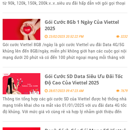
từ 90k, 120k, 150k, 200k.v..v..siêu ưu đãi hấp dẫn với gói gọi thoại
miễn phí và data 4G tốc độ cao khi truy cập internet mời các bạn
tham khảo và đăng ký sử dụng khi thấy phù hợp với nhu cầu của
Gói Cước 8Gb 1 Ngày Của Viettel
mình.
2025
23/02/2025 20:52:22 PM
3232
Gói cước Viettel 8GB /ngày là gói cước Viettel ưu đãi Data 4G/5G
khủng lên đến 8GB/ngày, miễn phí không giới hạn các cuộc gọi nội
mạng dưới 20 phút và có đến 100 phút ngoại mạng mỗi tháng với
giá rẻ nhiều ưu đãi. Để đăng ký gói 8Gb/1 ngày của Viettel hãy
tham khảo bài viết tin tức của kênh website bán hàng
Gói Cước SD Data Siêu Ưu Đãi Tốc
5gsimviettel.com.
Độ Cao Của Viettel 2025
28/07/2023 09:47:23 AM
7679
Thông tin tổng hợp các gói cước SD của Viettel được hệ thống nhà
mạng triển khai cho ra mắt vào 01/01/2025 với ưu đãi data 4G tốc
độ khủng. Với mức giá vô cùng rẻ và hợp lý nhằm giới thiệu đến
khách hàng phù hợp với mọi lứa tuổi. Mời các bạn tham khảo và
đăng ký sử dụng khi thấy phù hợp với nhu cầu của mình nhé.