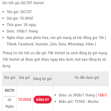
Chi tiết gói GIC70T Viettel
Tên gói: GIC70T
Giá gói: 70.000đ
Thời gian: 30 ngày
Data: 10Gb/1 tháng
Nghe nhạc, xem phim free, các gói mạng xã hội đồng giá 10k (
Tiktok, Facebook, Youtube, Zalo, Data, WhatsApp, Viber )
Thông tin chi tiết ưu đãi gói 70k Viettel và cách đăng ký gói mạng
70k Viettel sẽ được giới thiệu ngay bên dưới, mời bạn đăng ký sử
dụng.
Tên gói
Giá gói
Ưu đãi data gói
Đăng ký gói
GIC70
Data: có 30Gb/1 tháng (
1Gb/1 n
70.000đ
30
ĐĂNG KÝ
Miễn phí: TV360 - Mocha
Ngày