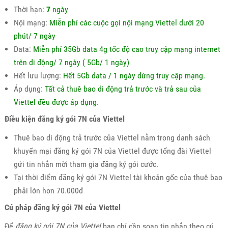
Thời hạn:
7
ngày
Nội mạng:
Miễn phí các cuộc gọi nội mạng Viettel dưới 20
phút/ 7 ngày
Data:
Miễn phí 35Gb data 4g tốc độ cao truy cập mạng internet
trên di động/ 7 ngày ( 5Gb/ 1 ngày)
Hết lưu lượng:
Hết 5Gb data / 1 ngày dừng truy cập mạng.
Áp dụng:
Tất cả thuê bao di động trả trước và trả sau của
Viettel đều được áp dụng.
Điều kiện đăng ký gói 7N của Viettel
Thuê bao di động trả trước của Viettel nằm trong danh sách
khuyến mại đăng ký gói 7N của Viettel được tổng đài Viettel
gửi tin nhắn mời tham gia đăng ký gói cước.
Tại thời điểm đăng ký gói 7N Viettel tài khoản gốc của thuê bao
phải lớn hơn 70.000đ
Cú pháp đăng ký gói 7N của Viettel
Để
đăng ký gói 7N của Viettel
bạn chỉ cần soạn tin nhắn theo cú