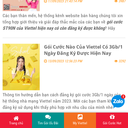
17/09/2023 21:43:14 PM
3987
Các bạn thân mến, hệ thống kênh website bán hàng chúng tôi xin
tổng hợp giới thiệu và giải đáp thắc mắc của các bạn về
gói cước
ST90N của Viettel hiện nay có còn đăng ký được không
? Hãy
tham khảo bài viết này của kênh website 5gsimviettel.com nhé.
Gói Cước Nào Của Viettel Có 3Gb/1
Ngày Đăng Ký Được Hiện Nay
13/09/2023 12:56:23 PM
3292
Thông tin hướng dẫn bạn cách đăng ký gói cước 3Gb/1 ngày của
hệ thống nhà mạng Viettel năm 2023. Mời các bạn tham khảo và
đăng ký sử dụng khi thấy phù hợp với nhu cầu của mình nhé.
Trang chủ
Tìm Gói Ưu Đãi
My Viettel
Gói Cước Hot
Gói Cước 12Gb 1 Ngày Của Viettel