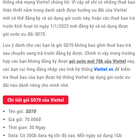
thống nhà mạng Viettel chúng tôi. Vì vậy sẽ chỉ có những thuê bao
thân thiết nằm trong danh sách được hưởng ưu đãi của Viettel
mới có thể đăng ký và sử dụng gói cước này, hoặc các thuê bao trả
trước kích hoạt từ ngày 1/1/2023 mới đăng ký và sử dụng được
gói cước ưu đãi SD70.
Lưu ý dành cho các bạn là gói SD70 không bao gồm thuê bao trả
sau chuyển sang trả trước đăng ký được. Chính vì vậy trong trường
hợp các bạn không đăng ký được
gói cước mới 70k của Viettel
này,
các bạn vui lòng đăng nhập vào link hệ thống
Viettel.vn
để kiểm
tra thuê bao của bạn được hệ thống Viettel áp dụng gói cước ưu
đãi nào dành riêng cho mình nhé.
Chi tiết gói SD70 của Viettel
Tên gói:
SD70
Giá gói: 70.000đ
Thời gian: 30 Ngày
Data: Có 30Gb data 4g tốc độ cao. Mỗi ngày sử dụng 1Gb