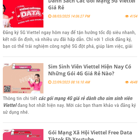
Danh Sách Các Gói Mạng 5G Viettel
Giá Rẻ
08/03/2025 14:06:27 PM
4154
Đăng ký 5G Viettel ngay hôm nay để tận hưởng tốc độ siêu nhanh,
kết nối ổn định, và nhiều ưu đãi hấp dẫn. Chỉ với 1 click đăng ký,
bạn có thể trải nghiệm công nghệ 5G đột phá, giúp làm việc, giải
trí và học tập mượt mà hơn bao giờ hết!
Sim Sinh Viên Viettel Hiện Nay Có
Những Gói 4G Giá Rẻ Nào?
22/09/2023 08:16:10 AM
4648
Thông tin chi tiết
các gói mạng 4G giá rẻ dành cho sim sinh viên
Viettel
đang hot nhất hiện nay. Mời các bạn tham khảo và đăng ký
sử dụng nhé.
Gói Mạng Xã Hội Viettel Free Data
Tiktok Fb Youtube