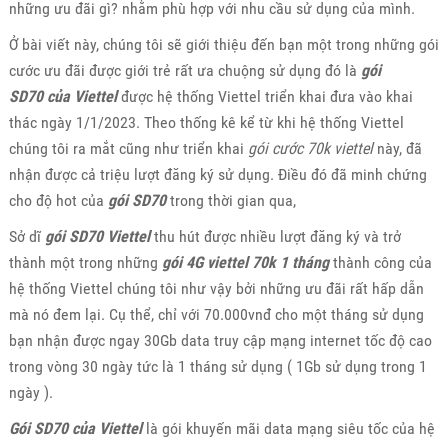
những ưu đãi gì? nhằm phù hợp với nhu cầu sử dụng của mình.
Ở bài viết này, chúng tôi sẽ giới thiệu đến bạn một trong những gói
cước ưu đãi được giới trẻ rất ưa chuộng sử dụng đó là
gói
SD70 của Viettel
được hệ thống Viettel triển khai đưa vào khai
thác ngày 1/1/2023. Theo thống kê kể từ khi hệ thống Viettel
chúng tôi ra mắt cũng như triển khai
gói cước 70k viettel
này, đã
nhận được cả triệu lượt đăng ký sử dụng. Điều đó đã minh chứng
cho độ hot của
gói SD70
trong thời gian qua,
Sở dĩ
gói SD70 Viettel
thu hút được nhiều lượt đăng ký và trở
thành một trong những
gói 4G viettel 70k 1 tháng
thành công của
hệ thống Viettel chúng tôi như vậy bởi những ưu đãi rất hấp dẫn
mà nó đem lại. Cụ thể, chỉ với 70.000vnđ cho một tháng sử dụng
bạn nhận được ngay 30Gb data truy cập mạng internet tốc độ cao
trong vòng 30 ngày tức là 1 tháng sử dụng ( 1Gb sử dụng trong 1
ngày ).
Gói SD70 của Viettel
là gói khuyến mãi data mạng siêu tốc của hệ