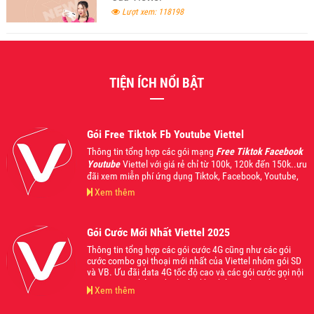
Lượt xem: 118198
TIỆN ÍCH NỔI BẬT
Gói Free Tiktok Fb Youtube Viettel
Thông tin tổng hợp các gói mạng
Free Tiktok Facebook
Youtube
Viettel với giá rẻ chỉ từ 100k, 120k đến 150k..ưu
đãi xem miễn phí ứng dụng Tiktok, Facebook, Youtube,
bên cạnh đó còn áp dụng gọi nội mạng và liên mạng
Xem thêm
Viettel kết hợp data 4G từ 1Gb cho đến 1.5Gb sử dụng
trong ngày. Mời các bạn tham khảo và đăng ký sử dụng
khi thấy phù hợp với nhu cầu của mình nhé.
Gói Cước Mới Nhất Viettel 2025
Thông tin tổng hợp các gói cước 4G cũng như các gói
cước combo gọi thoại mới nhất của Viettel nhóm gói SD
và VB. Ưu đãi data 4G tốc độ cao và các gói cước gọi nội
ngoại mạng thả ga dành cho khách hàng đăng ký sử
Xem thêm
dụng, phù hợp với mọi nhu cầu và lứa tuổi, giá cực mềm
từ 70k, 90k, 120k, 150k, 200k... Mời các bạn tham khảo