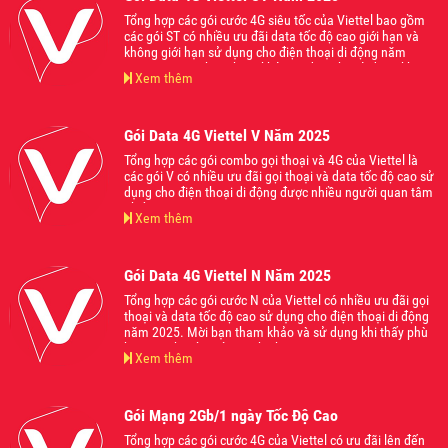
Tổng hợp các gói cước 4G siêu tốc của Viettel bao gồm
các gói ST có nhiều ưu đãi data tốc độ cao giới hạn và
không giới hạn sử dụng cho điện thoại di động năm
2025. Mời các bạn tham khảo và đăng ký sử dụng khi
Xem thêm
thấy phù hợp với nhu cầu của mình nhé.
Gói Data 4G Viettel V Năm 2025
Tổng hợp các gói combo gọi thoại và 4G của Viettel là
các gói V có nhiều ưu đãi gọi thoại và data tốc độ cao sử
dụng cho điện thoại di động được nhiều người quan tâm
nhất năm 2025.
Xem thêm
Gói Data 4G Viettel N Năm 2025
Tổng hợp các gói cước N của Viettel có nhiều ưu đãi gọi
thoại và data tốc độ cao sử dụng cho điện thoại di động
năm 2025. Mời bạn tham khảo và sử dụng khi thấy phù
hợp với nhu cầu của mình nhé
Xem thêm
Gói Mạng 2Gb/1 ngày Tốc Độ Cao
Tổng hợp các gói cước 4G của Viettel có ưu đãi lên đến