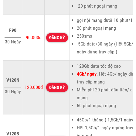
20 phút ngoại mạng
gọi nội mạng dưới 10 phút/1 
20 phút ngoại mạng
F90
250sms
90.000đ
ĐĂNG KÝ
30 Ngày
5Gb data/30 ngày (Hết 5Gb/1
ngày dừng truy cập )
120Gb data tốc độ cao
4Gb/ ngày
. Hết 4Gb/ ngày dừ
V120N
truy cập mạng
120.000đ
ĐĂNG KÝ
Miễn phí 20 phút đầu tiên/ cu
30 Ngày
mạng
50 phút ngoại mạng
45Gb/1 tháng ( 1,5Gb/1 ngày )
Hết 1,5Gb/1 ngày ngừng truy 
V120B
internet