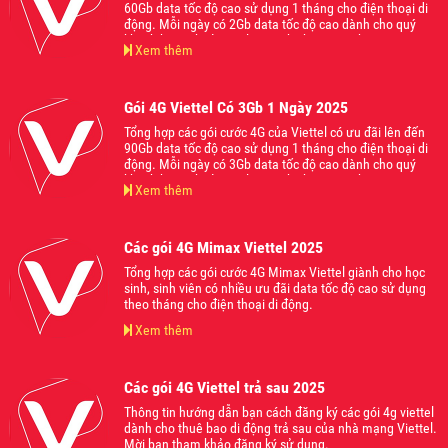
60Gb data tốc độ cao sử dụng 1 tháng cho điện thoại di
động. Mỗi ngày có 2Gb data tốc độ cao dành cho quý
khách hàng thoải mái lướt web chơi game hoặc truy cập
Xem thêm
các nền tảng ứng dụng mạng xã hội hot nhất hiện nay
mà không lo bị giật lag. Mời các bạn tham khảo và đăng
ký sử dụng khi thấy phù hợp với nhu cầu của mình nhé
Gói 4G Viettel Có 3Gb 1 Ngày 2025
Tổng hợp các gói cước 4G của Viettel có ưu đãi lên đến
90Gb data tốc độ cao sử dụng 1 tháng cho điện thoại di
động. Mỗi ngày có 3Gb data tốc độ cao dành cho quý
khách hàng thoải mái lướt web chơi game hoặc truy cập
Xem thêm
các nền tảng ứng dụng mạng xã hội hot nhất hiện nay
mà không lo bị giật lag. Mời các bạn tham khảo và đăng
ký sử dụng khi thấy phù hợp với nhu cầu của mình nhé
Các gói 4G Mimax Viettel 2025
Tổng hợp các gói cước 4G Mimax Viettel giành cho học
sinh, sinh viên có nhiều ưu đãi data tốc độ cao sử dụng
theo tháng cho điện thoại di động.
Xem thêm
Các gói 4G Viettel trả sau 2025
Thông tin hướng dẫn bạn cách đăng ký các gói 4g viettel
dành cho thuê bao di động trả sau của nhà mạng Viettel.
Mời bạn tham khảo đăng ký sử dụng.