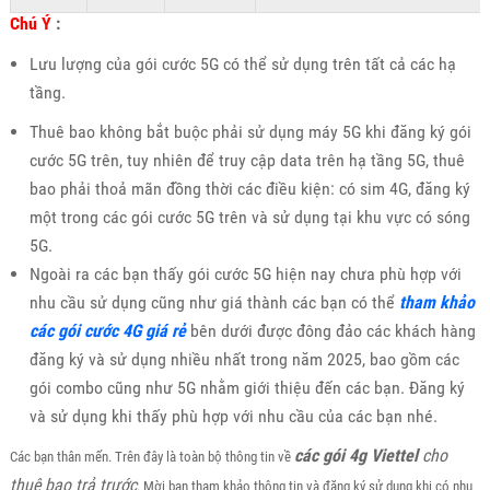
Chú Ý
:
Lưu lượng của gói cước 5G có thể sử dụng trên tất cả các hạ
tầng.
Thuê bao không bắt buộc phải sử dụng máy 5G khi đăng ký gói
cước 5G trên, tuy nhiên để truy cập data trên hạ tầng 5G, thuê
bao phải thoả mãn đồng thời các điều kiện: có sim 4G, đăng ký
một trong các gói cước 5G trên và sử dụng tại khu vực có sóng
5G.
Ngoài ra các bạn thấy gói cước 5G hiện nay chưa phù hợp với
nhu cầu sử dụng cũng như giá thành các bạn có thể
tham khảo
các gói cước 4G giá rẻ
bên dưới được đông đảo các khách hàng
đăng ký và sử dụng nhiều nhất trong năm 2025, bao gồm các
gói combo cũng như 5G nhằm giới thiệu đến các bạn. Đăng ký
và sử dụng khi thấy phù hợp với nhu cầu của các bạn nhé.
các gói 4g Viettel
cho
Các bạn thân mến. Trên đây là toàn bộ thông tin về
thuê bao trả trước
. Mời bạn tham khảo thông tin và đăng ký sử dụng khi có nhu