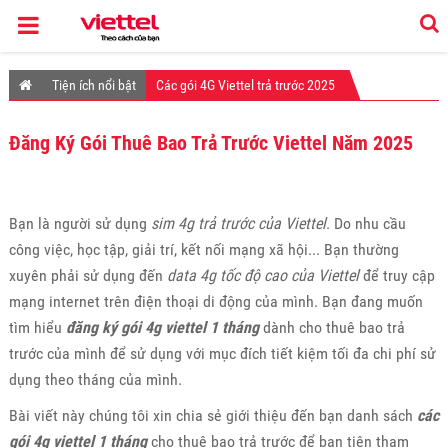
Tiện ích nổi bật
Các gói 4G Viettel trả trước 2025
Đăng Ký Gói Thuê Bao Trả Trước Viettel Năm 2025
Bạn là người sử dụng
sim 4g trả trước của Viettel
. Do nhu cầu
công việc, học tập, giải trí, kết nối mạng xã hội... Bạn thường
xuyên phải sử dụng đến
data 4g tốc độ cao của Viettel
để truy cập
mạng internet trên điện thoại di động của mình. Bạn đang muốn
tìm hiểu
đăng ký gói 4g viettel 1 tháng
dành cho thuê bao trả
trước của mình để sử dụng với mục đích tiết kiệm tối đa chi phí sử
dụng theo tháng của mình.
Bài viết này chúng tôi xin chia sẻ giới thiệu đến bạn danh sách
các
gói 4g viettel 1 tháng
cho thuê bao trả trước để bạn tiện tham