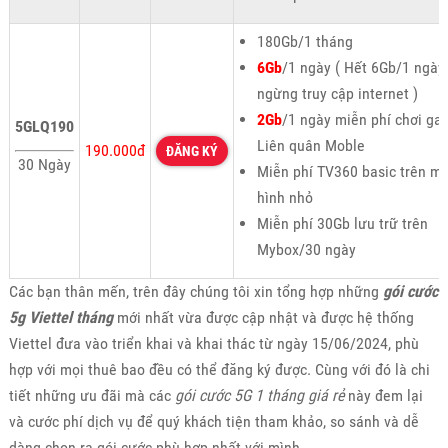
180Gb/1 tháng
6Gb
/1 ngày ( Hết 6Gb/1 ngày
ngừng truy cập internet )
2Gb
/1 ngày miễn phí chơi g
5GLQ190
Liên quân Moble
190.000đ
ĐĂNG KÝ
30 Ngày
Miễn phí TV360 basic trên m
hình nhỏ
Miễn phí 30Gb lưu trữ trên
Mybox/30 ngày
Các bạn thân mến, trên đây chúng tôi xin tổng hợp những
gói cước
5g Viettel tháng
mới nhất vừa được cập nhật và được hệ thống
Viettel đưa vào triển khai và khai thác từ ngày 15/06/2024, phù
hợp với mọi thuê bao đều có thể đăng ký được. Cùng với đó là chi
tiết những ưu đãi mà các
gói cước 5G 1 tháng giá rẻ
này đem lại
và cước phí dịch vụ để quý khách tiện tham khảo, so sánh và dễ
dàng chọn ra gói cước phù hợp nhất với mình.