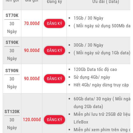
Đăng ký
Ưu đãi ( Data)
ST70K
15Gb / 30 Ngày
70.000đ
30
ĐĂNG KÝ
( Mỗi ngày sử dụng 500Mb dat
Ngày
ST90K
30Gb / 30 Ngày
90.000đ
30
ĐĂNG KÝ
( Mỗi ngày sử dụng 1Gb data)
Ngày
120Gb Data tốc độ cao
ST90N
Sử dụng 4Gb/ ngày
90.000đ
30
ĐĂNG KÝ
Hết 4Gb/ ngày dừng truy cập
Ngày
60Gb data/ 30 ngày ( Mỗi ngày
dụng 2Gb data)
ST120K
Miễn phí lưu trữ 25GB dữ liệu 
120.000đ
30
ĐĂNG KÝ
LifeBox
Ngày
Miễn phí xem phim trên ứng d