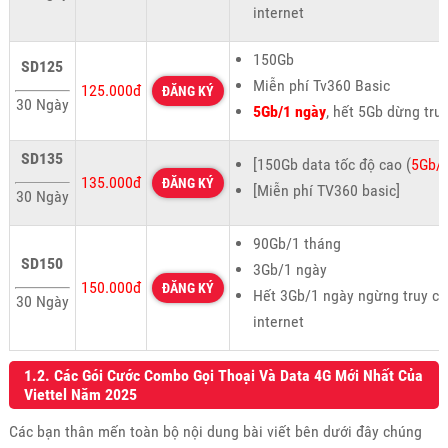
internet
150Gb
SD125
Miễn phí Tv360 Basic
125.000đ
ĐĂNG KÝ
30 Ngày
5Gb/1 ngày
, hết 5Gb dừng tru
SD135
[150Gb data tốc độ cao (
5Gb/
135.000đ
ĐĂNG KÝ
[Miễn phí TV360 basic]
30 Ngày
90Gb/1 tháng
SD150
3Gb/1 ngày
150.000đ
ĐĂNG KÝ
Hết 3Gb/1 ngày ngừng truy cậ
30 Ngày
internet
1.2. Các Gói Cước Combo Gọi Thoại Và Data 4G Mới Nhất Của
Viettel Năm 2025
Các bạn thân mến toàn bộ nội dung bài viết bên dưới đây chúng