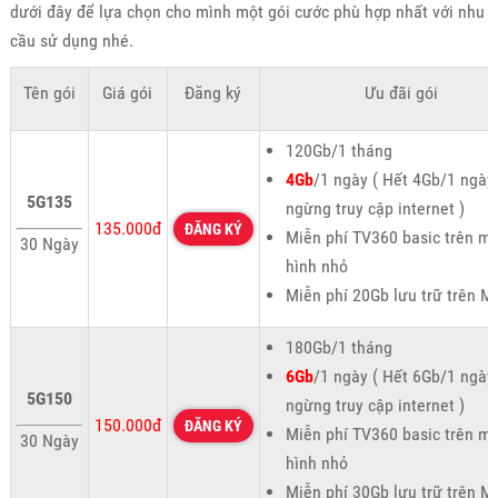
dưới đây để lựa chọn cho mình một gói cước phù hợp nhất với nhu
cầu sử dụng nhé.
Tên gói
Giá gói
Đăng ký
Ưu đãi gói
120Gb/1 tháng
4Gb
/1 ngày ( Hết 4Gb/1 ngày
5G135
ngừng truy cập internet )
135.000đ
ĐĂNG KÝ
Miễn phí TV360 basic trên m
30 Ngày
hình nhỏ
Miễn phí 20Gb lưu trữ trên M
180Gb/1 tháng
6Gb
/1 ngày ( Hết 6Gb/1 ngày
5G150
ngừng truy cập internet )
150.000đ
ĐĂNG KÝ
Miễn phí TV360 basic trên m
30 Ngày
hình nhỏ
Miễn phí 30Gb lưu trữ trên M