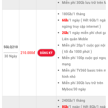
Miễn phí 30Gb lưu trữ trên M
180Gb/1 tháng
6Gb
/1 ngày ( Hết 6Gb/1 ngày
ngừng truy cập internet )
2Gb
/1 ngày miễn phí chơi g
Liên quân Moble
Miễn phí 20p/1 cuộc gọi nội
5GLQ210
( tối đa 1000 phút )
210.000đ
ĐĂNG KÝ
30 Ngày
Miễn phí 100p cuộc gọi ngoại
mạng
Miễn phí TV360 basic trên m
hình nhỏ
Miễn phí 30Gb lưu trữ trên
Mybox/30 ngày
240Gb/1 tháng
8Gb
/1 ngày ( Hết 8Gb/1 ngày