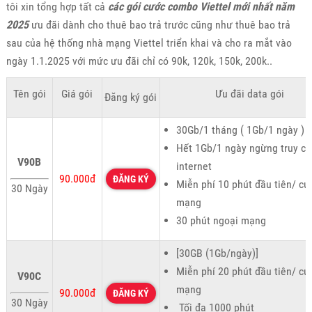
tôi xin tổng hợp tất cả
các gói cước combo Viettel mới nhất năm
2025
ưu đãi dành cho thuê bao trả trước cũng như thuê bao trả
sau của hệ thống nhà mạng Viettel triển khai và cho ra mắt vào
ngày 1.1.2025 với mức ưu đãi chỉ có 90k, 120k, 150k, 200k..
Tên gói
Giá gói
Ưu đãi data gói
Đăng ký gói
30Gb/1 tháng ( 1Gb/1 ngày )
Hết 1Gb/1 ngày ngừng truy cậ
V90B
internet
90.000đ
ĐĂNG KÝ
Miễn phí 10 phút đầu tiên/ cu
30 Ngày
mạng
30 phút ngoại mạng
[30GB (1Gb/ngày)]
Miễn phí 20 phút đầu tiên/ cu
V90C
mạng
90.000đ
ĐĂNG KÝ
30 Ngày
Tối đa 1000 phút