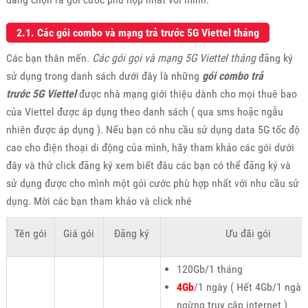
2.1. Các gói combo và mạng trả trước 5G Viettel tháng
Các bạn thân mến.
Các gói gọi và mạng 5G Viettel tháng
đăng ký
sử dụng trong danh sách dưới đây là những
gói combo trả
trước 5G Viettel
được nhà mạng giới thiệu dành cho mọi thuê bao
của Viettel được áp dụng theo danh sách ( qua sms hoặc ngẫu
nhiên được áp dụng ). Nếu bạn có nhu cầu sử dụng data 5G tốc độ
cao cho điện thoại di động của mình, hãy tham khảo các gói dưới
đây và thử click đăng ký xem biết đâu các bạn có thể đăng ký và
sử dụng được cho mình một gói cước phù hợp nhất với nhu cầu sử
dụng. Mời các bạn tham khảo và click nhé
Tên gói
Giá gói
Đăng ký
Ưu đãi gói
120Gb/1 tháng
4Gb
/1 ngày ( Hết 4Gb/1 ngày
ngừng truy cập internet )