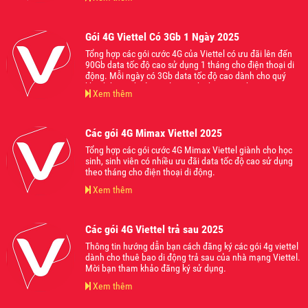
các nền tảng ứng dụng mạng xã hội hot nhất hiện nay
mà không lo bị giật lag. Mời các bạn tham khảo và đăng
ký sử dụng khi thấy phù hợp với nhu cầu của mình nhé
Gói 4G Viettel Có 3Gb 1 Ngày 2025
Tổng hợp các gói cước 4G của Viettel có ưu đãi lên đến
90Gb data tốc độ cao sử dụng 1 tháng cho điện thoại di
động. Mỗi ngày có 3Gb data tốc độ cao dành cho quý
khách hàng thoải mái lướt web chơi game hoặc truy cập
Xem thêm
các nền tảng ứng dụng mạng xã hội hot nhất hiện nay
mà không lo bị giật lag. Mời các bạn tham khảo và đăng
ký sử dụng khi thấy phù hợp với nhu cầu của mình nhé
Các gói 4G Mimax Viettel 2025
Tổng hợp các gói cước 4G Mimax Viettel giành cho học
sinh, sinh viên có nhiều ưu đãi data tốc độ cao sử dụng
theo tháng cho điện thoại di động.
Xem thêm
Các gói 4G Viettel trả sau 2025
Thông tin hướng dẫn bạn cách đăng ký các gói 4g viettel
dành cho thuê bao di động trả sau của nhà mạng Viettel.
Mời bạn tham khảo đăng ký sử dụng.
Xem thêm