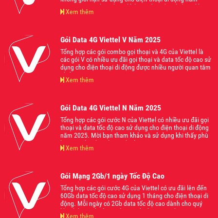
2025. Mời các bạn tham khảo và đăng ký sử dụng khi
Xem thêm
thấy phù hợp với nhu cầu của mình nhé.
Gói Data 4G Viettel V Năm 2025
Tổng hợp các gói combo gọi thoại và 4G của Viettel là
các gói V có nhiều ưu đãi gọi thoại và data tốc độ cao sử
dụng cho điện thoại di động được nhiều người quan tâm
nhất năm 2025.
Xem thêm
Gói Data 4G Viettel N Năm 2025
Tổng hợp các gói cước N của Viettel có nhiều ưu đãi gọi
thoại và data tốc độ cao sử dụng cho điện thoại di động
năm 2025. Mời bạn tham khảo và sử dụng khi thấy phù
hợp với nhu cầu của mình nhé
Xem thêm
Gói Mạng 2Gb/1 ngày Tốc Độ Cao
Tổng hợp các gói cước 4G của Viettel có ưu đãi lên đến
60Gb data tốc độ cao sử dụng 1 tháng cho điện thoại di
động. Mỗi ngày có 2Gb data tốc độ cao dành cho quý
khách hàng thoải mái lướt web chơi game hoặc truy cập
Xem thêm