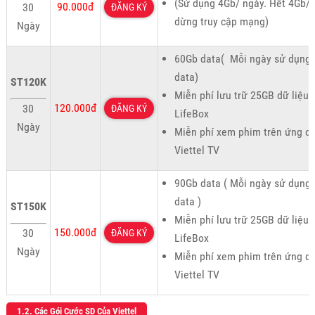
(Sử dụng 4Gb/ ngày. Hết 4Gb/
90.000đ
30
ĐĂNG KÝ
dừng truy cập mạng)
Ngày
60Gb data( Mỗi ngày sử dụng
data)
ST120K
Miễn phí lưu trữ 25GB dữ liệu 
120.000đ
30
ĐĂNG KÝ
LifeBox
Ngày
Miễn phí xem phim trên ứng d
Viettel TV
90Gb data ( Mỗi ngày sử dụng
data )
ST150K
Miễn phí lưu trữ 25GB dữ liệu 
150.000đ
30
ĐĂNG KÝ
LifeBox
Ngày
Miễn phí xem phim trên ứng d
Viettel TV
1.2. Các Gói Cước SD Của Viettel