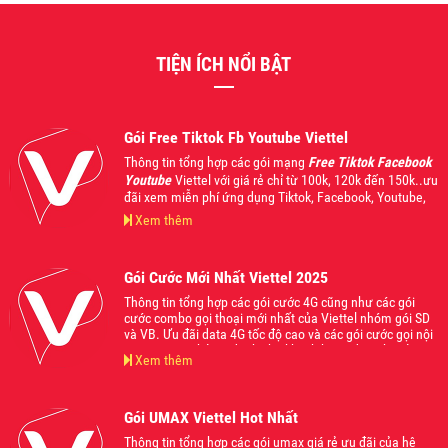
TIỆN ÍCH NỔI BẬT
Gói Free Tiktok Fb Youtube Viettel
Thông tin tổng hợp các gói mạng
Free Tiktok Facebook
Youtube
Viettel với giá rẻ chỉ từ 100k, 120k đến 150k..ưu
đãi xem miễn phí ứng dụng Tiktok, Facebook, Youtube,
bên cạnh đó còn áp dụng gọi nội mạng và liên mạng
Xem thêm
Viettel kết hợp data 4G từ 1Gb cho đến 1.5Gb sử dụng
trong ngày. Mời các bạn tham khảo và đăng ký sử dụng
khi thấy phù hợp với nhu cầu của mình nhé.
Gói Cước Mới Nhất Viettel 2025
Thông tin tổng hợp các gói cước 4G cũng như các gói
cước combo gọi thoại mới nhất của Viettel nhóm gói SD
và VB. Ưu đãi data 4G tốc độ cao và các gói cước gọi nội
ngoại mạng thả ga dành cho khách hàng đăng ký sử
Xem thêm
dụng, phù hợp với mọi nhu cầu và lứa tuổi, giá cực mềm
từ 70k, 90k, 120k, 150k, 200k... Mời các bạn tham khảo
và đăng ký sử dụng khi thấy phù hợp nhé
Gói UMAX Viettel Hot Nhất
Thông tin tổng hợp các gói umax giá rẻ ưu đãi của hệ