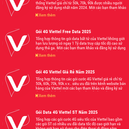
thống Viettel giá chỉ từ 50k, 70k, 90k được nhiều người
đăng ký sử dụng nhất năm 2024. Mời các bạn tham khảo
và đăng ký sử dụng ngay gói cước đang làm mưa làm gió
Xem thêm
trên thị trường hiện nay nhé.
Gói 4G Viettel Free Data 2025
Tổng hợp thông tin gói data bất tử của Viettel không giới
hạn lưu lượng có ngay 1 Tỷ data truy cập tốc độ cao sử
dụng thả ga. Mời các bạn tham khảo và đăng ký sử dụng
ngay khi có nhu cầu.
Xem thêm
Gói 4G Viettel Giá Rẻ Năm 2025
Tổng hợp thông tin các gói cước 4G Viettel giá rẻ chỉ từ
50k, 60k, 70k, 90k.v.v.. siêu ưu đãi trên kênh website bán
hàng của Viettel mời các bạn tham khảo và đăng ký sử
dụng khi thấy phù hợp với nhu cầu của bạn nhé.
Xem thêm
Gói Data 4G Viettel ST Năm 2025
Tổng hợp các gói cước 4G siêu tốc của Viettel bao gồm
các gói ST có nhiều ưu đãi data tốc độ cao giới hạn và
không giới hạn sử dụng cho điện thoại di động năm