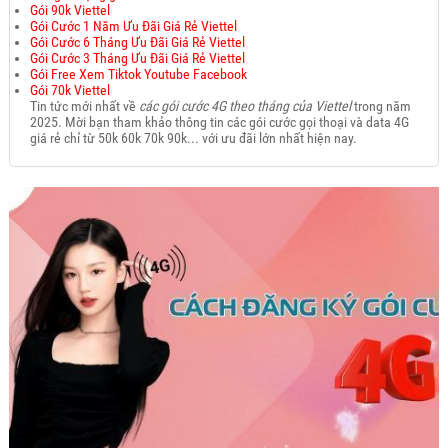
Gói 90k Viettel
Gói Cước 1 Năm Ưu Đãi Giá Rẻ Viettel
Gói Cước 6 Tháng Ưu Đãi Giá Rẻ Viettel
Gói Cước 3 Tháng Ưu Đãi Giá Rẻ Viettel
Gói Free Xem Tiktok Youtube Facebook
Gói 70k Viettel
Tin tức mới nhất về
các gói cước 4G theo tháng của Viettel
trong năm
2025. Mời bạn tham khảo thông tin các gói cước gọi thoại và data 4G
giá rẻ chỉ từ 50k 60k 70k 90k... với ưu đãi lớn nhất hiện nay.