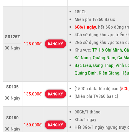
180Gb
Miễn phí Tv360 Basic
6Gb/1 ngày
, hết 6Gb dừng tru
4Gb sử dụng khu vực triển kha
SD125Z
2Gb sử dụng khu vực toàn qu
125.000đ
ĐĂNG KÝ
30 Ngày
Khu vực:
TP. Hồ Chí Minh, Cần
Đà Nẵng, Quảng Nam, Cà Mau
Bạc Liêu, Đồng Tháp, Vĩnh Lon
Quảng Bình, Kiên Giang, Hậu 
SD135
[150Gb data tốc độ cao (
5Gb/
135.000đ
ĐĂNG KÝ
[Miễn phí TV360 basic]
30 Ngày
90Gb/1 tháng
SD150
3Gb/1 ngày
150.000đ
ĐĂNG KÝ
Hết 3Gb/1 ngày ngừng truy cậ
30 Ngày