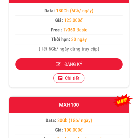
Data:
180Gb (6Gb/ ngày)
Giá:
125.000đ
Free :
Tv360 Basic
Thời hạn:
30 ngày
(Hết 6Gb/ ngày dừng truy cập)
ĐĂNG KÝ
Chi tiết
MXH100
Data:
30Gb (1Gb/ ngày)
Giá:
100.000đ